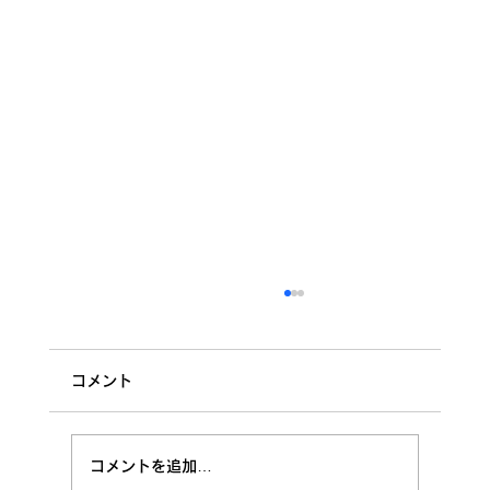
◆5/9東京西多摩ラグビースクール連絡
保護者の皆さま 明日5/10(日)開催されます
コメント
「2026年度東京都春季ミニラグビー交流大会
第二会場(幼児/低学年)」におけるスケジュール
等について、以下の通りご連絡いたします。
コメントを追加…
全体の流れとあわせ、スクールとしての集合時