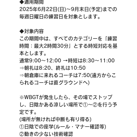
◆適用期間
2025年6月22日(日)〜9月末日(予定)までの
毎週日曜日の練習日を対象とします。
◆対象内容
この期間中は、すべてのカテゴリーを「練習
時間：最大2時間30分」とする時短対応を基
本とします。
通常9:00～12:00 →時短は8:30～11:00
⇒朝礼は8:20、終礼は10:50
⇒朝倉庫に来れるコーチは7:50(遠方からこ
られるコーチは直グラウンドへ)
※WBGTが発生したら、その場でストップ
し、日陰かある涼しい場所で①～②を行う予
定です。
(場所が無ければ中断も有り得る)
①日陰での座学(ルール・マナー確認等)
②動きの少ない技術確認