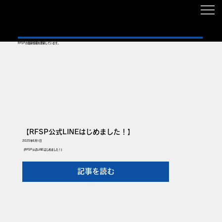
東京都の西多摩エリア(青梅市、あきる野市、羽村市、福生市、日の出町、瑞穂町、奥多摩町、檜原村)
RFSPの最新情報を更新しています。
【RFSP公式LINEはじめました！】
2025年6月1日
【RFSP公式LINEはじめました！】
記事を読む